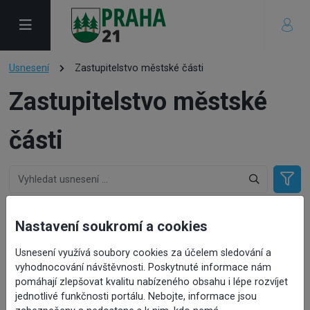
Usnesení
Zastupitelstvo městské části
Zastupitelstvo městské
části
Poř. číslo
Jednání
Nastavení soukromí a cookies
ZMČ19.
pravidelné jednání Zastupitelstva městské části
Usnesení využívá soubory cookies za účelem sledování a
Datum a čas jednání
vyhodnocování návštěvnosti. Poskytnuté informace nám
15. 6. 2026 14:00
pomáhají zlepšovat kvalitu nabízeného obsahu i lépe rozvíjet
jednotlivé funkčnosti portálu. Nebojte, informace jsou
Poř. číslo
Jednání