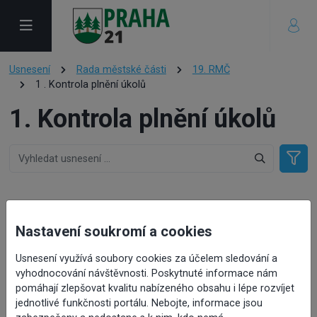
Usnesení
Rada městské části
19. RMČ
1 . Kontrola plnění úkolů
1. Kontrola plnění úkolů
1. Kontrola plnění úkolů
Nastavení soukromí a cookies
Usnesení využívá soubory cookies za účelem sledování a
vyhodnocování návštěvnosti. Poskytnuté informace nám
Číslo návrhu:
pomáhají zlepšovat kvalitu nabízeného obsahu i lépe rozvíjet
Číslo usnesení:
RMČ/19/0289/23
jednotlivé funkčnosti portálu. Nebojte, informace jsou
Předkladatel:
Kartousová Dana