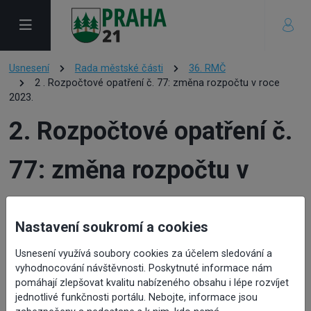
Usnesení
Rada městské části
36. RMČ
2 . Rozpočtové opatření č. 77: změna rozpočtu v roce
2023.
2. Rozpočtové opatření č.
77: změna rozpočtu v
roce 2023.
Nastavení soukromí a cookies
Usnesení využívá soubory cookies za účelem sledování a
vyhodnocování návštěvnosti. Poskytnuté informace nám
pomáhají zlepšovat kvalitu nabízeného obsahu i lépe rozvíjet
jednotlivé funkčnosti portálu. Nebojte, informace jsou