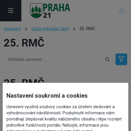
Usnesení
Rada městské části
25. RMČ
25. RMČ
25. RMČ
Nastavení soukromí a cookies
Orgán:
Rada městské části
Usnesení využívá soubory cookies za účelem sledování a
Datum a čas jednání:
15. 8. 2023 9:00
vyhodnocování návštěvnosti. Poskytnuté informace nám
pomáhají zlepšovat kvalitu nabízeného obsahu i lépe rozvíjet
Přílohy (2)
jednotlivé funkčnosti portálu. Nebojte, informace jsou