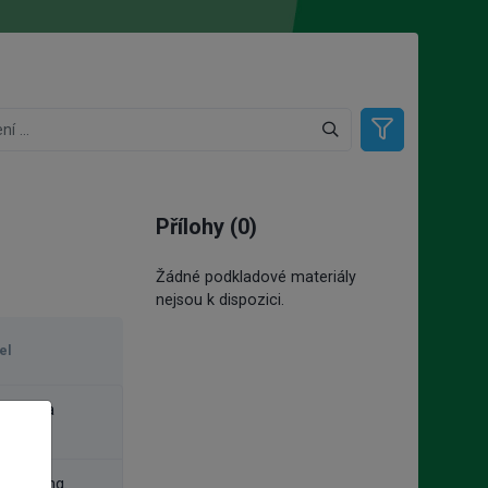
Přílohy (0)
Žádné podkladové materiály
nejsou k dispozici.
el
vá Dana
árka, Ing.