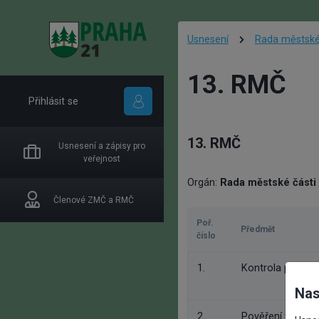
Usnesení
Rada městské
13. RMČ
Přihlásit se
13. RMČ
Usnesení a zápisy pro
veřejnost
Orgán:
Rada městské části
Členové ZMČ a RMČ
Poř.
Předmět
číslo
1.
Kontrola plnění 
Nas
2.
Pověření vedení