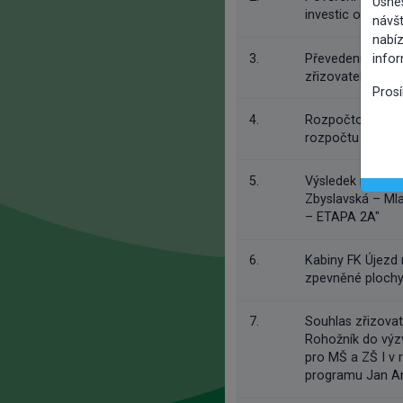
Usne
investic od 1.4.2
návšt
nabíz
3.
Převedení majet
info
zřizovateli - MČ
Pros
4.
Rozpočtová opatř
rozpočtu v roce
5.
Výsledek poptávk
Zbyslavská – Mla
– ETAPA 2A"
6.
Kabiny FK Újezd 
zpevněné ploch
7.
Souhlas zřizova
Rohožník do výz
pro MŠ a ZŠ I v
programu Jan A