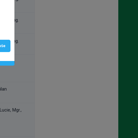
chal, Ing.
chal, Ing.
 vše
lan
lan
 Lucie, Mgr.,