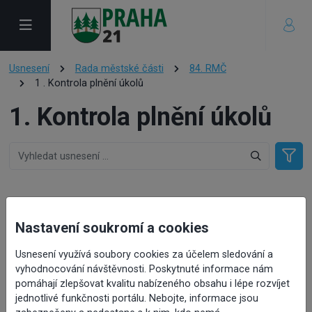
Usnesení
Rada městské části
84. RMČ
1 . Kontrola plnění úkolů
1. Kontrola plnění úkolů
1. Kontrola plnění úkolů
Nastavení soukromí a cookies
Usnesení využívá soubory cookies za účelem sledování a
vyhodnocování návštěvnosti. Poskytnuté informace nám
Číslo návrhu:
pomáhají zlepšovat kvalitu nabízeného obsahu i lépe rozvíjet
Číslo usnesení:
RMČ/84/1145/25
jednotlivé funkčnosti portálu. Nebojte, informace jsou
Předkladatel:
Kartousová Dana