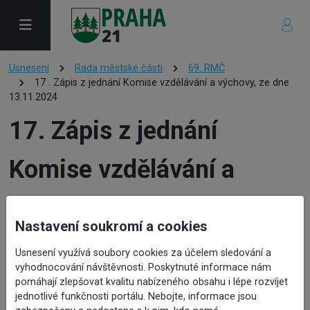
Usnesení
Rada městské části
69. RMČ
17 . Zápis z jednání Komise vzdělávání a výchovy, ze dne
13.11.2024
17. Zápis z jednání
Komise vzdělávání a
výchovy, ze dne
Nastavení soukromí a cookies
13.11.2024
Usnesení využívá soubory cookies za účelem sledování a
vyhodnocování návštěvnosti. Poskytnuté informace nám
pomáhají zlepšovat kvalitu nabízeného obsahu i lépe rozvíjet
jednotlivé funkčnosti portálu. Nebojte, informace jsou